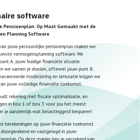
aire software
ke Pensioenplan: Op Maat Gemaakt met de
en Planning Software
 van jouw persoonlijke pensioenplan maken we
ieuwste vermogensplanning software. We
punt A: jouw huidige financiële situatie.
n we samen je doelen, oftewel jouw punt B.
avanceerde modellering en simulatie krijgen we
van jouw volledige financiële toekomst.
dt rekening met fiscale optimalisatie, en
gen in box 1 of box 3 voor jou het meest
kan je aanzienlijk wat belastinggeld besparen!
e berekeningen op jouw financiële toekomst
 doorgerekend en vastgelegd in jouw
ioenplan. Op deze manier ben je verzekerd van