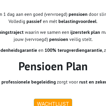
in 1 dag aan een goed (vervroegd)
pensioen
door sl
Volledig
passief
en mét
belastingvoordeel
.
hingstraject
waarin we samen een
ijzersterk plan
ma
jouw (vervroegd)
pensioen
veilig stelt.
denheidsgarantie
en
100% terugverdiengarantie
,
​Pensioen Plan
n
professionele begeleiding
zorgt voor
rust en zeke
WACHTLIJST