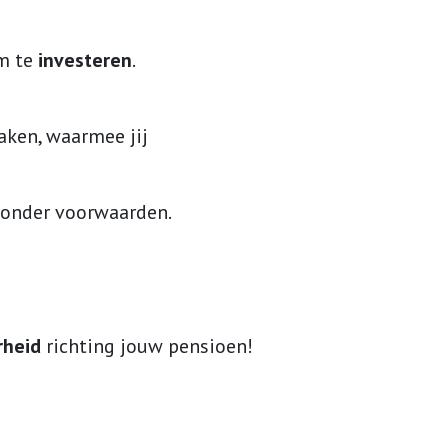
im te
investeren
.
ken, waarmee jij
 zonder voorwaarden.
rheid
richting jouw pensioen!