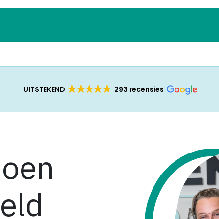
ensioen Scan
Over ons
Wachtlijst
UITSTEKEND
293 recensies
ioen
eld