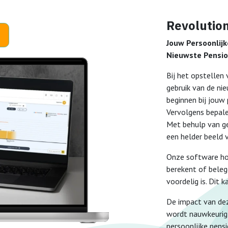
Revolution
!
Jouw Persoonlij
Nieuwste Pensio
Bij het opstellen
gebruik van de n
beginnen bij jouw 
Vervolgens bepale
Met behulp van ge
een helder beeld 
Onze software hou
berekent of beleg
voordelig is. Dit 
De impact van dez
wordt nauwkeurig
persoonlijke pens