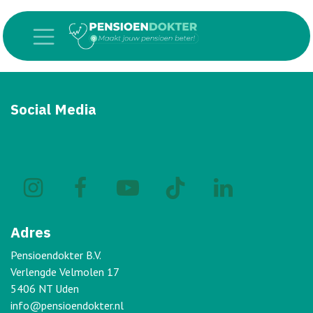
Overslaan naar inhoud
Social Media
Adres
Pensioendokter B.V.
Verlengde Velmolen 17
5406 NT Uden
info@pensioendokter.nl